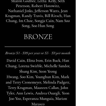
Sharon Godbee, Letha Kelly, Seth
Peterson, Robert
Horowitz,
Nathaniel
Jinks, Jefferson Watts, Jean
Krugman, Randy Travis, Bill Ritsch, Han
Chung, Im Choe, Songja Cain, Nam Soo
Song, Soo Hun Song
BRONZE
Bronze $1 - $99 per year or $5 – $9 per month
David Cain, Elina Ivon, Erin Buck, Han
Chung, Lorena Swirble, Michelle Sandor,
Shung Kim, Seon Yeong
Hwang, Soo Kim, Younghun Kim, Mark
and Terry Cronemeyer, Melinda Padgett,
Terry Krugman, Maureen Callan, John
Tyler, Ann Lewis, Andrea Ouargli, Yeon
Joo Yoo, Esperanza Munguia, Marion
Marasco